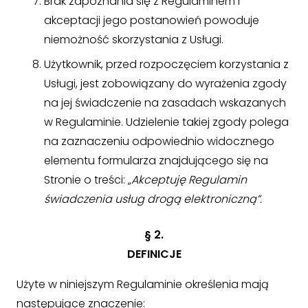
Brak zapoznania się z Regulaminem i
akceptacji jego postanowień powoduje
niemożność skorzystania z Usługi.
Użytkownik, przed rozpoczęciem korzystania z
Usługi, jest zobowiązany do wyrażenia zgody
na jej świadczenie na zasadach wskazanych
w Regulaminie. Udzielenie takiej zgody polega
na zaznaczeniu odpowiednio widocznego
elementu formularza znajdującego się na
Stronie o treści: „
Akceptuję Regulamin
świadczenia usług drogą elektroniczną”.
§ 2.
DEFINICJE
Użyte w niniejszym Regulaminie określenia mają
następujące znaczenie: