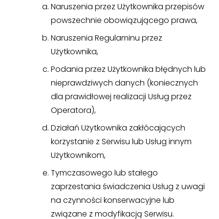
Naruszenia przez Użytkownika przepisów
powszechnie obowiązującego prawa,
Naruszenia Regulaminu przez
Użytkownika,
Podania przez Użytkownika błędnych lub
nieprawdziwych danych (koniecznych
dla prawidłowej realizacji Usług przez
Operatora),
Działań Użytkownika zakłócających
korzystanie z Serwisu lub Usług innym
Użytkownikom,
Tymczasowego lub stałego
zaprzestania świadczenia Usług z uwagi
na czynności konserwacyjne lub
związane z modyfikacją Serwisu.