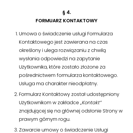
§ 4.
FORMUARZ KONTAKTOWY
Umowa o świadczenie usługi Formularza
Kontaktowego jest zawierana na czas
określony i ulega rozwiązaniu z chwilą
wysłania odpowiedzi na zapytanie
Użytkownika, które zostało złożone za
pośrednictwem formularza kontaktowego.
Usługa ma charakter nieodpłatny.
Formularz Kontaktowy został udostępniony
Użytkownikom w zakładce „
Kontakt”
znajdującej się na głównej odsłonie Strony w
prawym górnym rogu.
Zawarcie umowy o świadczenie Usługi