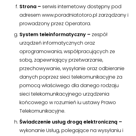
Strona –
serwis internetowy dostępny pod
adresem www.poradniatotoro.pl zarządzany i
prowadzony przez Operatora.
System teleinformatyczny –
zespół
urządzeń informatycznych oraz
oprogramowania, współpracujących ze
sobą, zapewniający przetwarzanie,
przechowywanie, wysyłanie oraz odbieranie
danych poprzez sieci telekomunikacyjne za
pomocą właściwego dla danego rodzaju
sieci telekomunikacyjnego urządzenia
końcowego w rozumień iu ustawy Prawo
Telekomunikacyjne.
Świadczenie usług drogą elektroniczną –
wykonanie Usług, polegające na wysyłaniu i