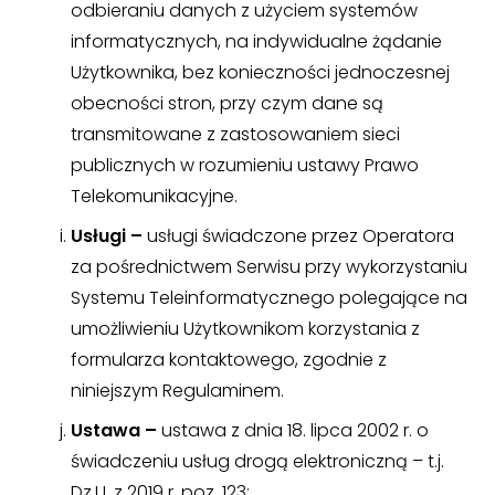
odbieraniu danych z użyciem systemów
informatycznych, na indywidualne żądanie
Użytkownika, bez konieczności jednoczesnej
obecności stron, przy czym dane są
transmitowane z zastosowaniem sieci
publicznych w rozumieniu ustawy Prawo
Telekomunikacyjne.
Usługi –
usługi świadczone przez Operatora
za pośrednictwem Serwisu przy wykorzystaniu
Systemu Teleinformatycznego polegające na
umożliwieniu Użytkownikom korzystania z
formularza kontaktowego, zgodnie z
niniejszym Regulaminem.
Ustawa –
ustawa z dnia 18. lipca 2002 r. o
świadczeniu usług drogą elektroniczną – t.j.
Dz.U. z 2019 r. poz. 123;