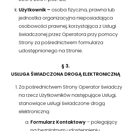
Użytkownik –
osoba fizyczna, prawna lub
jednostka organizacyjna nieposiadająca
osobowości prawnej, korzystająca z Usługi
świadczonej przez Operatora przy pomocy
Strony za pośrednictwem formularza
udostępnionego na Stronie.
§ 3.
USŁUGA ŚWIADCZONA DROGĄ ELEKTRONICZNĄ
Za pośrednictwem Strony Operator świadczy
na rzecz Użytkowników następujące Usługi,
stanowiące usługi świadczone drogą
elektroniczną:
Formularz Kontaktowy
– polegający
na bezpłatnym udostępnieniu