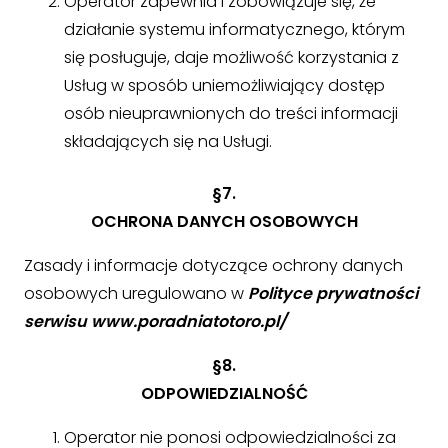
Operator zapewnia i zobowiązuje się, że
działanie systemu informatycznego, którym
się posługuje, daje możliwość korzystania z
Usług w sposób uniemożliwiający dostęp
osób nieuprawnionych do treści informacji
składających się na Usługi.
§7.
OCHRONA DANYCH OSOBOWYCH
Zasady i informacje dotyczące ochrony danych
osobowych uregulowano w
Polityce prywatności
serwisu
www.poradniatotoro.pl/
§8.
ODPOWIEDZIALNOŚĆ
Operator nie ponosi odpowiedzialności za