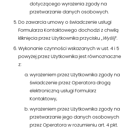
dotyczącego wyrażenia zgody na
przetwarzanie danych osobowych.
Do zawarcia umowy o świadczenie usługi
Formularza Kontaktowego dochodzi z chwilą
kliknięcia przez Użytkownika przycisku „
Wyślij
”.
Wykonanie czynności wskazanych w ust. 4 i 5
powyżej przez Użytkownika jest równoznaczne
z:
wyrażeniem przez Użytkownika zgody na
świadczenie przez Operatora drogą
elektroniczną usługi Formularz
Kontaktowy,
wyrażeniem przez Użytkownika zgody na
przetwarzanie jego danych osobowych
przez Operatora w rozumieniu art. 4 pkt.