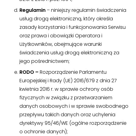
Regulamin
– niniejszy regulamin świadczenia
usług drogą elektroniczną, który określa
zasady korzystania i funkcjonowania Serwisu
oraz prawa i obowiązki Operatora i
Użytkowników, obejmujące warunki
świadczenia usług drogą elektroniczną za
jego pośrednictwem;
RODO –
Rozporządzenie Parlamentu
Europejskiej i Rady (UE) 2016/679 z dnia 27
kwietnia 2016 r. w sprawie ochrony osób
fizycznych w związku z przetwarzaniem
danych osobowych i w sprawie swobodnego
przepływu takich danych oraz uchylenia
dyrektywy 95/46/WE (ogólne rozporządzenie
o ochronie danych);