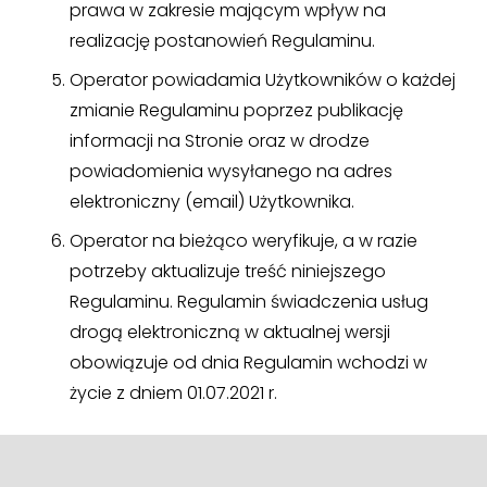
prawa w zakresie mającym wpływ na
realizację postanowień Regulaminu.
Operator powiadamia Użytkowników o każdej
zmianie Regulaminu poprzez publikację
informacji na Stronie oraz w drodze
powiadomienia wysyłanego na adres
elektroniczny (email) Użytkownika.
Operator na bieżąco weryfikuje, a w razie
potrzeby aktualizuje treść niniejszego
Regulaminu. Regulamin świadczenia usług
drogą elektroniczną w aktualnej wersji
obowiązuje od dnia Regulamin wchodzi w
życie z dniem 01.07.2021 r.