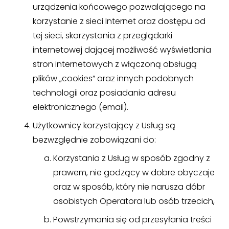
urządzenia końcowego pozwalającego na
korzystanie z sieci Internet oraz dostępu od
tej sieci, skorzystania z przeglądarki
internetowej dającej możliwość wyświetlania
stron internetowych z włączoną obsługą
plików „cookies” oraz innych podobnych
technologii oraz posiadania adresu
elektronicznego (email).
Użytkownicy korzystający z Usług są
bezwzględnie zobowiązani do:
Korzystania z Usług w sposób zgodny z
prawem, nie godzący w dobre obyczaje
oraz w sposób, który nie narusza dóbr
osobistych Operatora lub osób trzecich,
Powstrzymania się od przesyłania treści