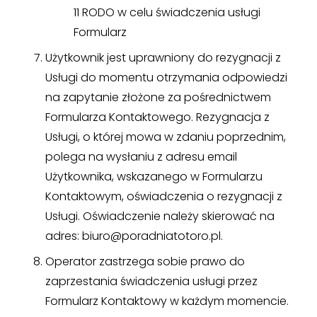
11 RODO w celu świadczenia usługi
Formularz
Użytkownik jest uprawniony do rezygnacji z
Usługi do momentu otrzymania odpowiedzi
na zapytanie złożone za pośrednictwem
Formularza Kontaktowego. Rezygnacja z
Usługi, o której mowa w zdaniu poprzednim,
polega na wysłaniu z adresu email
Użytkownika, wskazanego w Formularzu
Kontaktowym, oświadczenia o rezygnacji z
Usługi. Oświadczenie należy skierować na
adres: biuro@poradniatotoro.pl.
Operator zastrzega sobie prawo do
zaprzestania świadczenia usługi przez
Formularz Kontaktowy w każdym momencie.