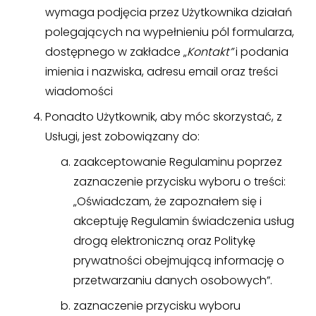
wymaga podjęcia przez Użytkownika działań
polegających na wypełnieniu pól formularza,
dostępnego w zakładce „
Kontakt”
i podania
imienia i nazwiska, adresu email oraz treści
wiadomości
Ponadto Użytkownik, aby móc skorzystać, z
Usługi, jest zobowiązany do:
zaakceptowanie Regulaminu poprzez
zaznaczenie przycisku wyboru o treści:
„Oświadczam, że zapoznałem się i
akceptuję Regulamin świadczenia usług
drogą elektroniczną oraz Politykę
prywatności obejmującą informację o
przetwarzaniu danych osobowych”.
zaznaczenie przycisku wyboru