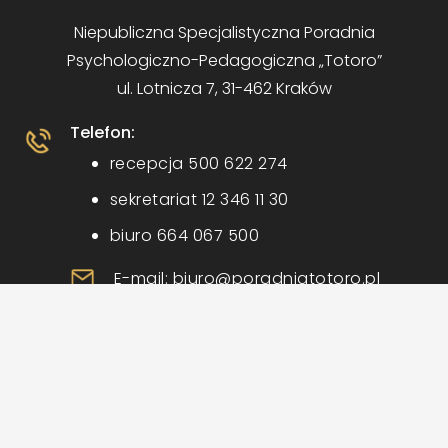
Niepubliczna Specjalistyczna Poradnia
Psychologiczno-Pedagogiczna „Totoro”
ul. Lotnicza 7, 31-462 Kraków
Telefon:
recepcja 500 622 274
sekretariat 12 346 11 30
biuro 664 067 500
E-mail: biuro@poradniatotoro.pl
www.facebook.com/poradniatotoro
Polityka prywatności
|
Regulamin świadczenia usług