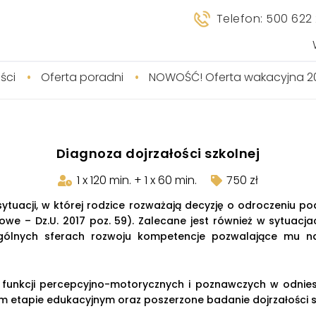
Telefon: 500 622
ści
Oferta poradni
NOWOŚĆ! Oferta wakacyjna 2
Diagnoza dojrzałości szkolnej
1 x 120 min. + 1 x 60 min.
750 zł
sytuacji, w której rodzice rozważają decyzję o odroczeniu p
we – Dz.U. 2017 poz. 59). Zalecane jest również w sytuacja
gólnych sferach rozwoju kompetencje pozwalające mu na
 funkcji percepcyjno-motorycznych i poznawczych w odnies
m etapie edukacyjnym oraz poszerzone badanie dojrzałości 