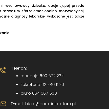
inii wychowawcy dziecka, obejmującej przede
go rozwoju w sferze emocjonalno-motywacyjnej.
yczne diagnozy lekarskie, wskazane jest także
wania.
Telefon:
recepcja 500 622 274
sekretariat 12 346 11 30
biuro 664 067 500
E-mail: biuro@poradniatotoro.pl