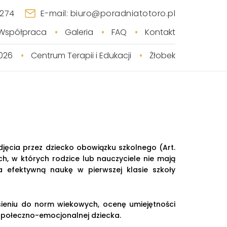
 274
E-mail: biuro@poradniatotoro.pl
Współpraca
Galeria
FAQ
Kontakt
026
Centrum Terapii i Edukacji
Żłobek
odjęcia przez dziecko obowiązku szkolnego (Art.
ch, w których rodzice lub nauczyciele nie mają
 efektywną naukę w pierwszej klasie szkoły
ieniu do norm wiekowych, ocenę umiejętności
społeczno-emocjonalnej dziecka.