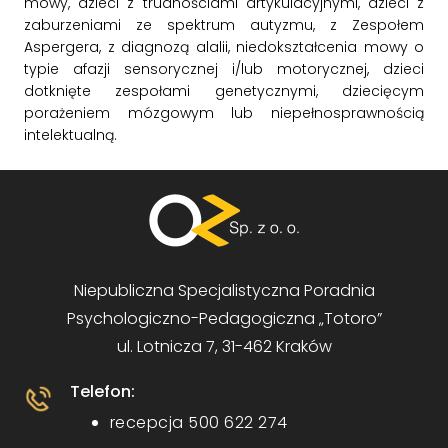
mowy, dzieci z trudnościami artykulacyjnymi, dzieci z
zaburzeniami ze spektrum autyzmu, z Zespołem
Aspergera, z diagnozą alalii, niedokształcenia mowy o
typie afazji sensorycznej i/lub motorycznej, dzieci
dotknięte zespołami genetycznymi, dziecięcym
porażeniem mózgowym lub niepełnosprawnością
intelektualną.
Niepubliczna Specjalistyczna Poradnia
Psychologiczno-Pedagogiczna „Totoro”
ul. Lotnicza 7, 31-462 Kraków
Telefon:
recepcja 500 622 274