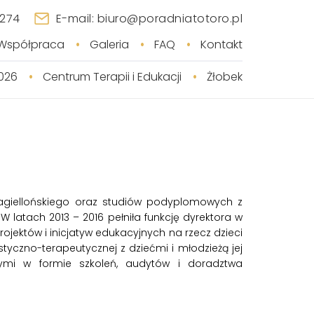
 274
E-mail: biuro@poradniatotoro.pl
Współpraca
Galeria
FAQ
Kontakt
026
Centrum Terapii i Edukacji
Żłobek
 Jagiellońskiego oraz studiów podyplomowych z
W latach 2013 – 2016 pełniła funkcję dyrektora w
jektów i inicjatyw edukacyjnych na rzecz dzieci
styczno-terapeutycznej z dziećmi i młodzieżą jej
ymi w formie szkoleń, audytów i doradztwa